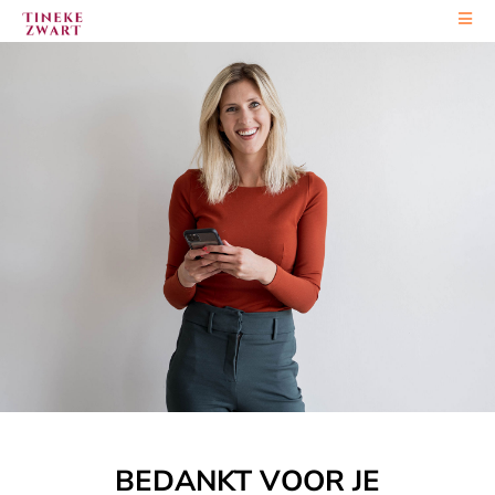
Ga
naar
de
inhoud
BEDANKT VOOR JE