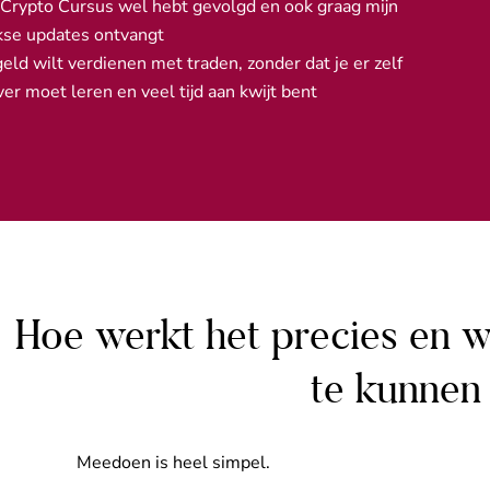
 Crypto Cursus wel hebt gevolgd en ook graag mijn
jkse updates ontvangt
geld wilt verdienen met traden, zonder dat je er zelf
ver moet leren en veel tijd aan kwijt bent
Hoe werkt het precies en 
te kunnen
Meedoen is heel simpel.