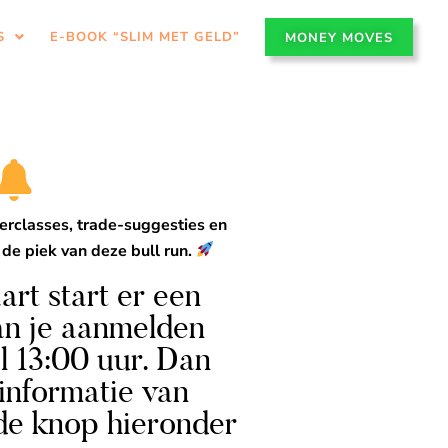
S
E-BOOK “SLIM MET GELD”
MONEY MOVES
erclasses, trade-suggesties en
 de piek van deze bull run.
t start er een
an je aanmelden
l 13:00 uur. Dan
 informatie van
 de knop hieronder