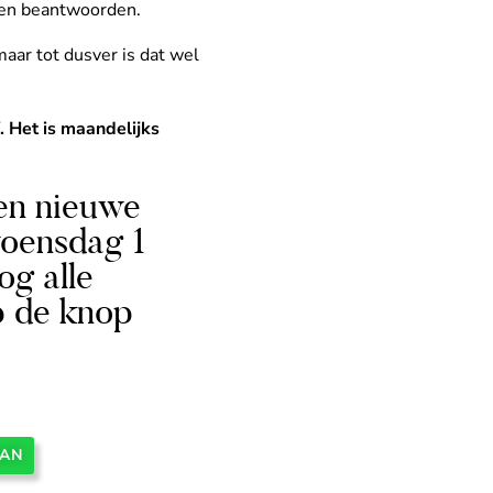
gen beantwoorden.
ar tot dusver is dat wel
. Het is maandelijks
en nieuwe
woensdag 1
og alle
op de knop
AAN